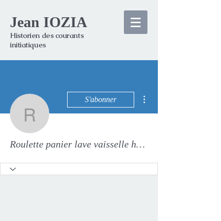
Jean IOZIA
Historien des courants
initiatiques
Plus d'actions
S'abonner
Roulette panier lave vais
Roulette panier lave vaisselle haier