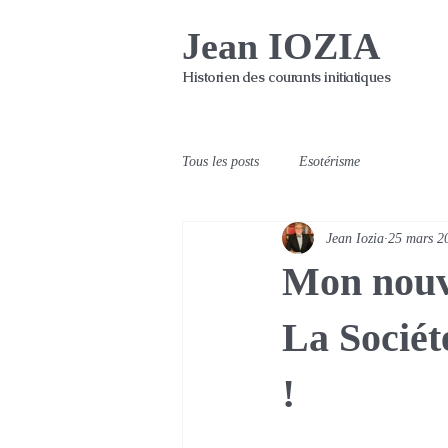
Jean IOZIA
Historien des courants initiatiques
Tous les posts
Esotérisme
Jean Iozia
25 mars 2
Mon nouv
La Sociét
!