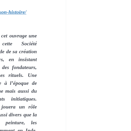
son-histoire/
 cet ouvrage une 
ette Société 
e de sa création 
, en insistant 
 des fondateurs, 
s rituels. Une 
e à l’époque de 
me mais aussi du 
 initiatiques. 
 jouera un rôle 
si divers que la 
a peinture, les 
amment en Inde. 